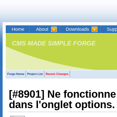
Home
About
Downloads
Supp
CMS MADE SIMPLE FORGE
Forge Home
Project List
Recent Changes
[#8901] Ne fonctionne
dans l'onglet options.