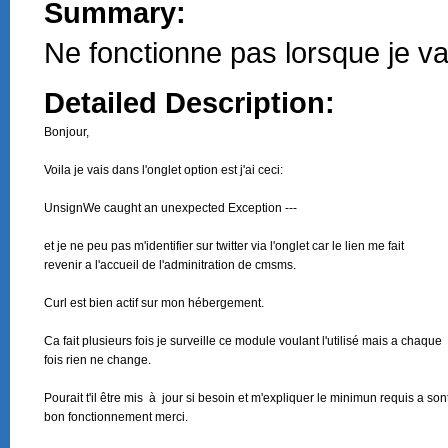
Summary:
Ne fonctionne pas lorsque je vai
Detailed Description:
Bonjour,

Voila je vais dans l'onglet option est j'ai ceci: 

UnsignWe caught an unexpected Exception --- 

et je ne peu pas m'identifier sur twitter via l'onglet car le lien me fait

revenir a l'accueil de l'adminitration de cmsms.

Curl est bien actif sur mon hébergement.

Ca fait plusieurs fois je surveille ce module voulant l'utilisé mais a chaque

fois rien ne change.

Pourait t'il être mis  à  jour si besoin et m'expliquer le minimun requis a sont
bon fonctionnement merci.