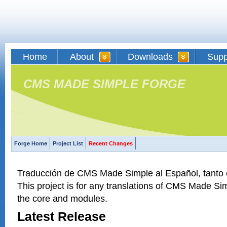
Home
About
Downloads
Supp
CMS MADE SIMPLE FORGE
Forge Home
Project List
Recent Changes
Traducción de CMS Made Simple al Español, tanto
This project is for any translations of CMS Made Si
the core and modules.
Latest Release