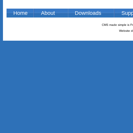
Home
About
Downloads
Supp
CMS made simple is Fr
Website d